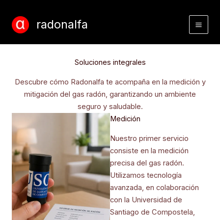
Ir
al
radonalfa
contenido
Soluciones integrales
Descubre cómo Radonalfa te acompaña en la medición y
mitigación del gas radón, garantizando un ambiente
seguro y saludable.
Medición
Nuestro primer servicio
consiste en la medición
precisa del gas radón.
Utilizamos tecnología
avanzada, en colaboración
con la Universidad de
Santiago de Compostela,